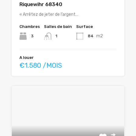
Riquewihr 68340
« Arrêtez de jeter de l’argent…
Chambres
Salles de bain
Surface
m2
3
84
1
A louer
€1.580 /MOIS