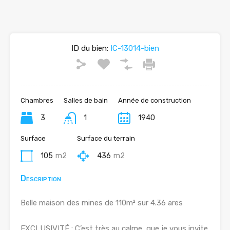
ID du bien:
IC-13014-bien
Chambres
Salles de bain
Année de construction
3
1
1940
Surface
Surface du terrain
105
m2
436
m2
Description
Belle maison des mines de 110m² sur 4.36 ares
EXCLUSIVITÉ : C’est très au calme, que je vous invite