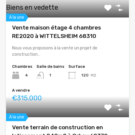
Biens en vedette
A la une
Vente maison étage 4 chambres
RE2020 à WITTELSHEIM 68310
Nous vous proposons à la vente un projet de
construction…
Chambres
Salle de bains
Surface
4
120
M2
1
A vendre
€315.000
A la une
Vente terrain de construction en