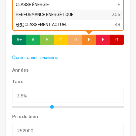
CLASSE ÉNERGIE:
E
PERFORMANCE ENERGÉTIQUE:
305
EPC
CLASSEMENT ACTUEL :
48
A+
A
B
C
D
E
F
G
Calculatrice financière
Années
Taux
Prix du bien