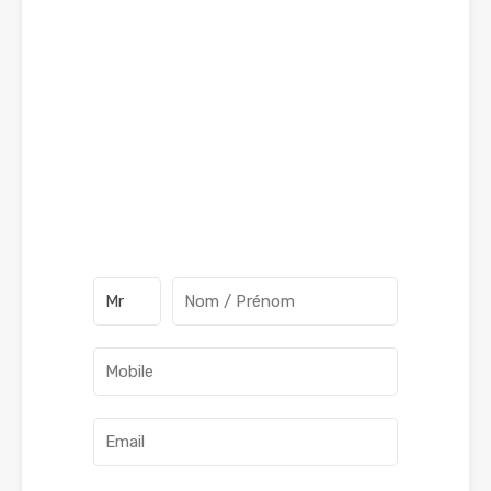
grâce à ce formulaire.
Immo-consilium.fr vous aide à
trouver le bien qui vous
correspond.