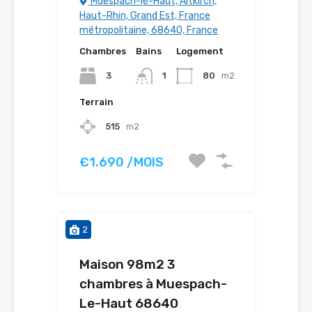
Muespach-le-Haut, Altkirch,
Haut-Rhin, Grand Est, France
métropolitaine, 68640, France
Chambres
Bains
Logement
3
1
80
m2
Terrain
515
m2
€1.690 /MOIS
2
Maison 98m2 3
chambres à Muespach-
Le-Haut 68640