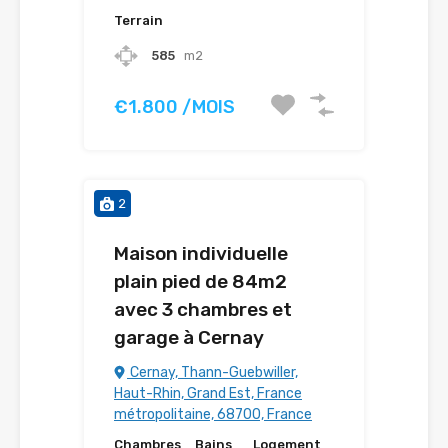
Terrain
585
m2
€1.800 /MOIS
2
Maison individuelle
plain pied de 84m2
avec 3 chambres et
garage à Cernay
Cernay, Thann-Guebwiller,
Haut-Rhin, Grand Est, France
métropolitaine, 68700, France
Chambres
Bains
Logement