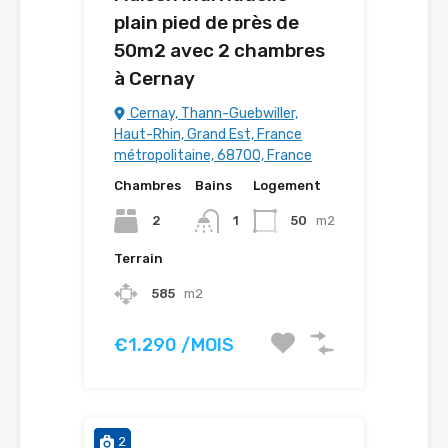
plain pied de près de
50m2 avec 2 chambres
à Cernay
Cernay, Thann-Guebwiller,
Haut-Rhin, Grand Est, France
métropolitaine, 68700, France
Chambres
Bains
Logement
2
1
50
m2
Terrain
585
m2
€1.290 /MOIS
2