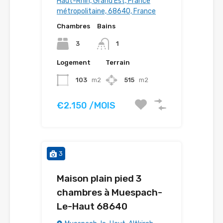
Haut-Rhin, Grand Est, France
métropolitaine, 68640, France
Chambres
Bains
3
1
Logement
Terrain
103
m2
515
m2
€2.150 /MOIS
3
Maison plain pied 3
chambres à Muespach-
Le-Haut 68640