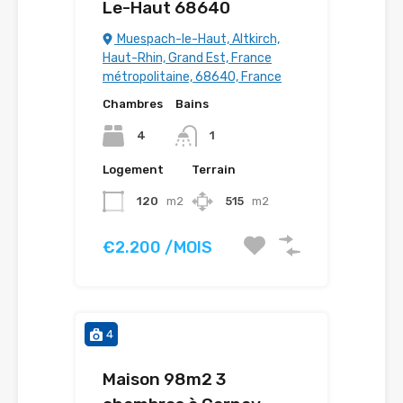
Le-Haut 68640
Muespach-le-Haut, Altkirch,
Haut-Rhin, Grand Est, France
métropolitaine, 68640, France
Chambres
Bains
4
1
Logement
Terrain
120
m2
515
m2
€2.200 /MOIS
4
Maison 98m2 3