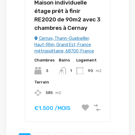
Maison individuelle
étage prêt à finir
RE2020 de 90m2 avec 3
chambres à Cernay
Cernay, Thann-Guebwiller,
Haut-Rhin, Grand Est, France
métropolitaine, 68700, France
Chambres
Bains
Logement
3
1
90
m2
Terrain
585
m2
€1.500 /MOIS