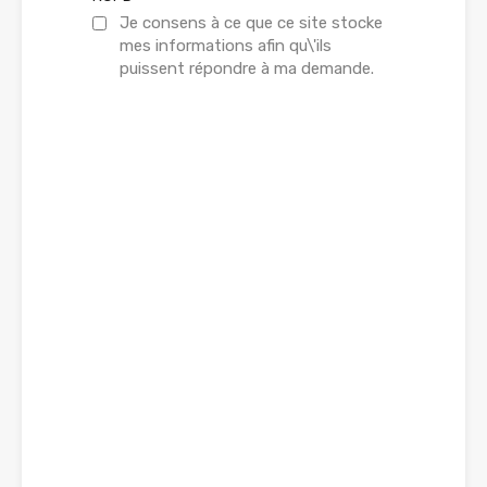
Je consens à ce que ce site stocke
mes informations afin qu\'ils
puissent répondre à ma demande.
Collaboration simplifiée
Restez informé régulièrement en
consultant régulièrement les
publications d'annonces immobilières.