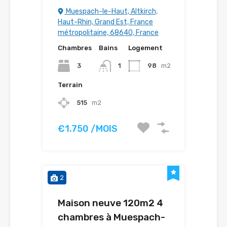
Muespach-le-Haut, Altkirch,
Haut-Rhin, Grand Est, France
métropolitaine, 68640, France
Chambres
Bains
Logement
3
1
98
m2
Terrain
515
m2
€1.750 /MOIS
2
Maison neuve 120m2 4
chambres à Muespach-