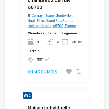
chambres à Cernay
68700
Cernay, Thann-Guebwiller,
Haut-Rhin, Grand Est, France
métropolitaine, 68700, France
Chambres
Bains
Logement
4
2
98
m²
Terrain
337
m²
€1.490 /MOIS
2
Maison individuelle