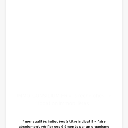
Vous souhaitez connaitre
une mensualité* d'un bien
neuf à construire ou
existant ?
IMMO-CONSILIUM.FR est
une solution simple !
IMMO-CONSILIUM.FR vos recherches de
location immobilières.
* mensualités indiquées à titre indicatif – faire
absolument vérifier ces éléments par un organisme