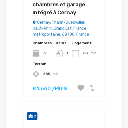
chambres et garage
intégré à Cernay
Cernay, Thann-Guebwiller,
Haut-Rhin, Grand Est, France
métropolitaine, 68700, France
Chambres
Bains
Logement
3
1
83
m2
Terrain
585
m2
€1.660 /MOIS
2