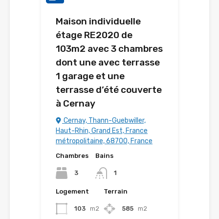
Maison individuelle
étage RE2020 de
103m2 avec 3 chambres
dont une avec terrasse
1 garage et une
terrasse d’été couverte
à Cernay
Cernay, Thann-Guebwiller,
Haut-Rhin, Grand Est, France
métropolitaine, 68700, France
Chambres
Bains
3
1
Logement
Terrain
103
m2
585
m2