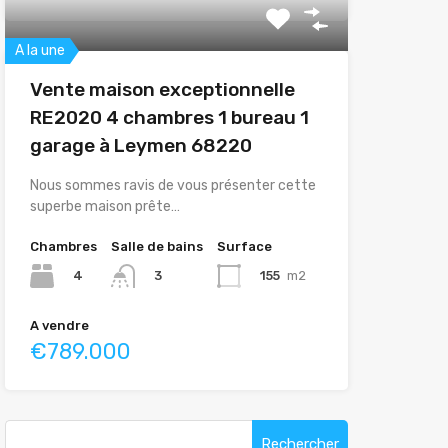
A la une
Vente maison exceptionnelle
RE2020 4 chambres 1 bureau 1
garage à Leymen 68220
Nous sommes ravis de vous présenter cette
superbe maison prête…
Chambres
Salle de bains
Surface
4
155
m2
3
A vendre
€789.000
Rechercher :