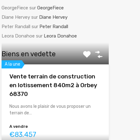
GeorgeFiece
sur
GeorgeFiece
Diane Hervey
sur
Diane Hervey
Peter Randall
sur
Peter Randall
Leora Donahoe
sur
Leora Donahoe
Biens en vedette
A la une
Vente terrain de construction
en lotissement 840m2 à Orbey
68370
Nous avons le plaisir de vous proposer un
terrain de…
A vendre
€83.457