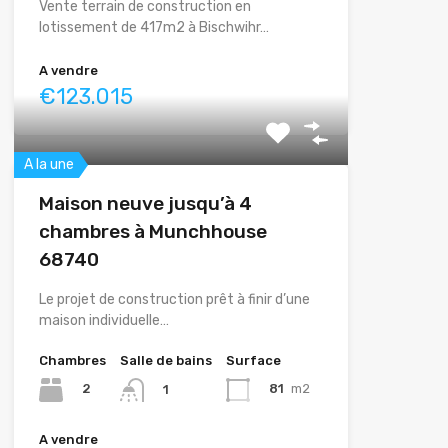
Vente terrain de construction en
lotissement de 417m2 à Bischwihr…
A vendre
€123.015
A la une
Maison neuve jusqu’à 4
chambres à Munchhouse
68740
Le projet de construction prêt à finir d’une
maison individuelle…
Chambres
Salle de bains
Surface
2
81
m2
1
A vendre