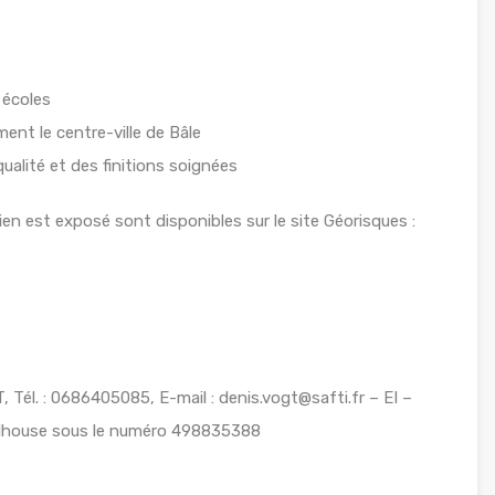
 écoles
ent le centre-ville de Bâle
alité et des finitions soignées
ien est exposé sont disponibles sur le site Géorisques :
 Tél. : 0686405085, E-mail : denis.vogt@safti.fr – EI –
ulhouse sous le numéro 498835388