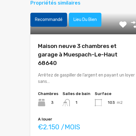
Propriétés similaires
Recommandé
Lieu Du Bien
Maison neuve 3 chambres et
garage à Muespach-Le-Haut
68640
Arrêtez de gaspiller de l’argent en payant un loyer
sans…
Chambres
Salles de bain
Surface
3
103
m2
1
A louer
€2.150 /MOIS