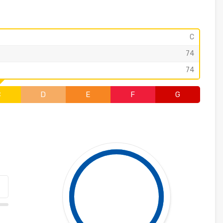
C
74
74
C
D
E
F
G