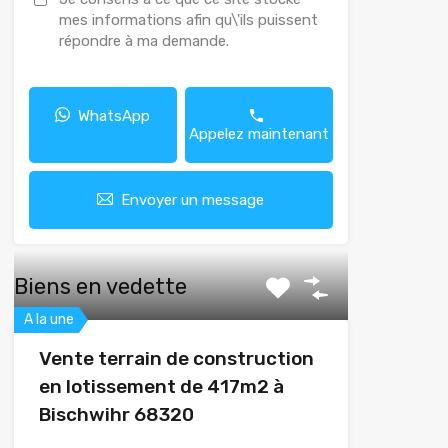
mes informations afin qu\'ils puissent
répondre à ma demande.
WhatsApp
Appelez maintenant
Envoyer un message
Biens en vedette
A la une
Vente terrain de construction
en lotissement de 417m2 à
Bischwihr 68320