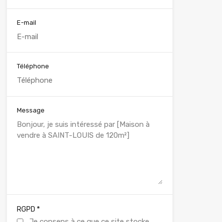
E-mail
Téléphone
Message
*
RGPD
Je consens à ce que ce site stocke