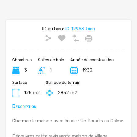
ID du bien:
IC-12953-bien
Chambres
Salles de bain
Année de construction
3
1
1930
Surface
Surface du terrain
125
m2
2852
m2
Description
Charmante maison avec écurie : Un Paradis au Calme
Découvrez cette ravissante maison de village