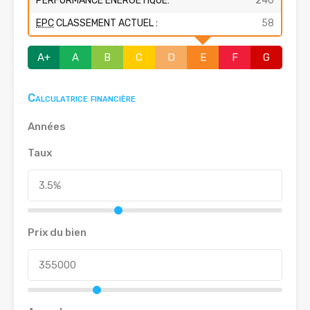
PERFORMANCE ENERGÉTIQUE:
240
EPC
CLASSEMENT ACTUEL :
58
A+
A
B
C
D
E
F
G
Calculatrice financière
Années
Taux
Prix du bien