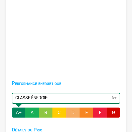
Performance énergétique
CLASSE ÉNERGIE:
A+
A+
A
B
C
D
E
F
G
Détails du Prix