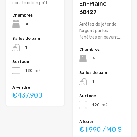
En-Plaine
construction prêt…
68127
Chambres
4
Arrêtez de jeter de
l’argent par les
fenêtres en payant…
Salles de bain
1
Chambres
4
Surface
120
m2
Salles de bain
1
A vendre
€437.900
Surface
120
m2
A louer
€1.990 /MOIS