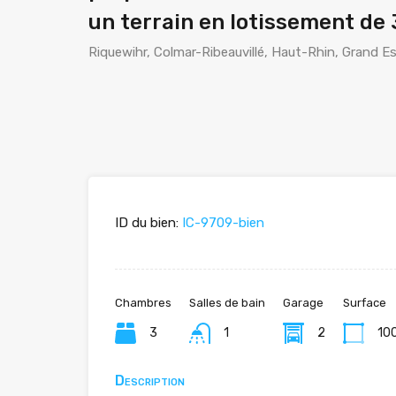
un terrain en lotissement d
Riquewihr, Colmar-Ribeauvillé, Haut-Rhin, Grand E
ID du bien:
IC-9709-bien
Chambres
Salles de bain
Garage
Surface
3
1
2
10
Description