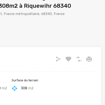
e 308m2 à Riquewihr 68340
st, France métropolitaine, 68340, France
Surface du terrain
0
m2
308
m2