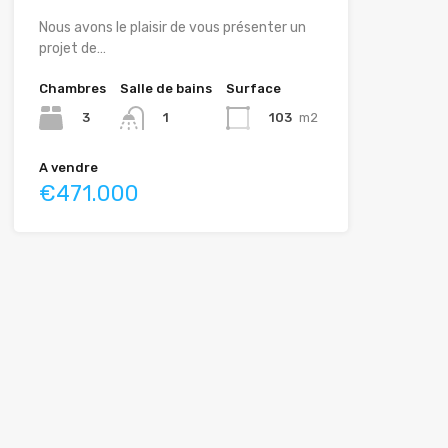
Nous avons le plaisir de vous présenter un
projet de…
Chambres
Salle de bains
Surface
3
103
m2
1
A vendre
€471.000