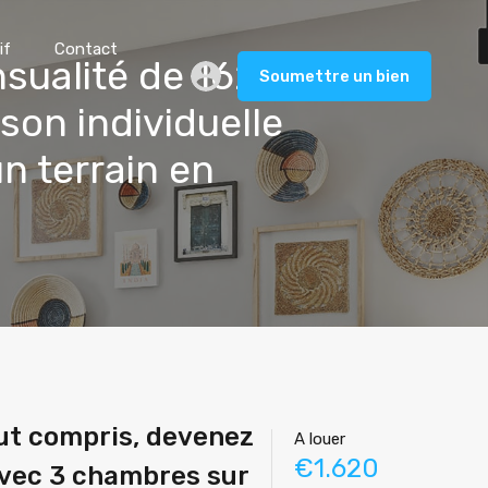
if
Contact
nsualité de 1620€
Soumettre un bien
son individuelle
 terrain en
out compris, devenez
A louer
€1.620
avec 3 chambres sur