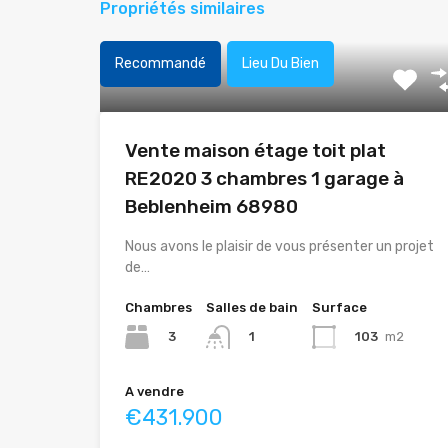
Propriétés similaires
Recommandé
Lieu Du Bien
Vente maison étage toit plat
RE2020 3 chambres 1 garage à
Beblenheim 68980
Nous avons le plaisir de vous présenter un projet
de…
Chambres
Salles de bain
Surface
3
103
m2
1
A vendre
€431.900