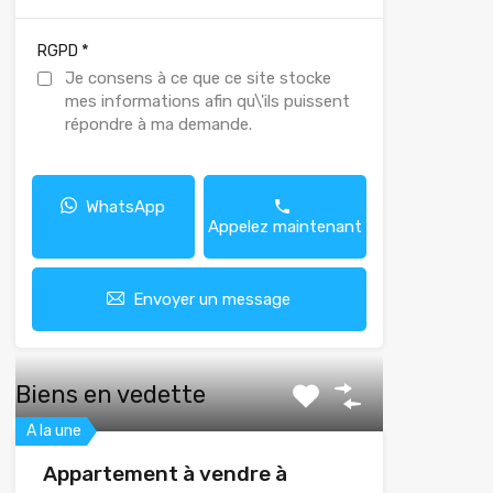
*
RGPD
Je consens à ce que ce site stocke
mes informations afin qu\'ils puissent
répondre à ma demande.
WhatsApp
Appelez maintenant
Envoyer un message
Biens en vedette
A la une
Appartement à vendre à