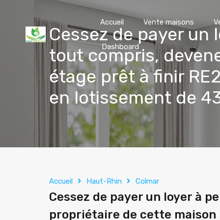
Accueil
Vente maisons
V
Cessez de payer un l
Dashboard
tout compris, devene
étage prêt à finir R
en lotissement de 
Accueil
Haut-Rhin
Colmar
Cessez de payer un loyer à p
propriétaire de cette maison 