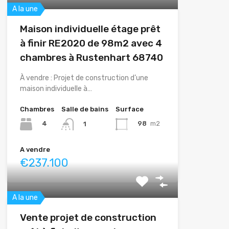
A la une
Maison individuelle étage prêt
à finir RE2020 de 98m2 avec 4
chambres à Rustenhart 68740
À vendre : Projet de construction d’une
maison individuelle à…
Chambres
Salle de bains
Surface
4
98
m2
1
A vendre
€237.100
A la une
Vente projet de construction