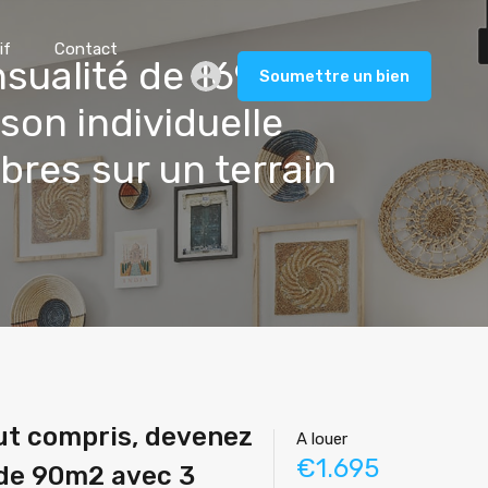
if
Contact
nsualité de 1695€
Soumettre un bien
son individuelle
res sur un terrain
out compris, devenez
A louer
€1.695
0 de 90m2 avec 3