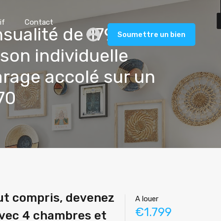
if
Contact
nsualité de 1799€
Soumettre un bien
son individuelle
rage accolé sur un
70
out compris, devenez
A louer
€1.799
avec 4 chambres et