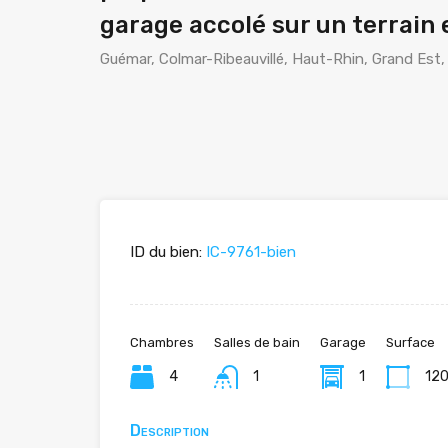
garage accolé sur un terrai
Guémar, Colmar-Ribeauvillé, Haut-Rhin, Grand Est,
ID du bien:
IC-9761-bien
Chambres
Salles de bain
Garage
Surface
4
1
1
12
Description