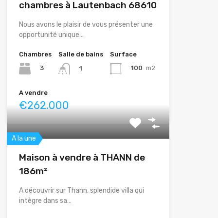
chambres à Lautenbach 68610
Nous avons le plaisir de vous présenter une
opportunité unique…
Chambres
Salle de bains
Surface
3
100
m2
1
A vendre
€262.000
A la une
Maison à vendre à THANN de
186m²
A découvrir sur Thann, splendide villa qui
intègre dans sa…