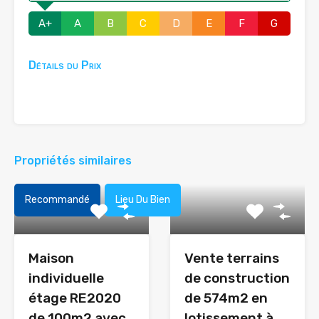
A+
A
B
C
D
E
F
G
Détails du Prix
Propriétés similaires
Recommandé
Lieu Du Bien
Maison
Vente terrains
individuelle
de construction
étage RE2020
de 574m2 en
de 100m2 avec
lotissement à