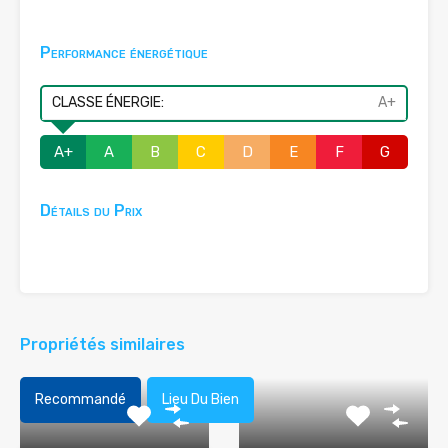
Performance énergétique
CLASSE ÉNERGIE:
A+
A+
A
B
C
D
E
F
G
Détails du Prix
Propriétés similaires
Recommandé
Lieu Du Bien