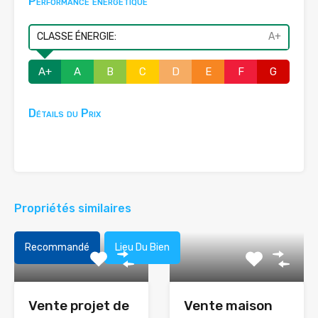
Performance énergétique
CLASSE ÉNERGIE:
A+
A+
A
B
C
D
E
F
G
Détails du Prix
Propriétés similaires
Recommandé
Lieu Du Bien
Vente projet de
Vente maison