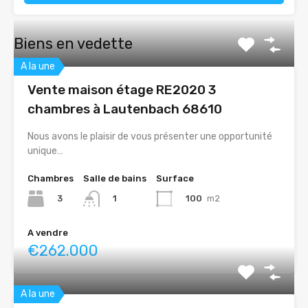
Biens en vedette
A la une
Vente maison étage RE2020 3
chambres à Lautenbach 68610
Nous avons le plaisir de vous présenter une opportunité
unique…
Chambres
Salle de bains
Surface
3
100
m2
1
A vendre
€262.000
A la une