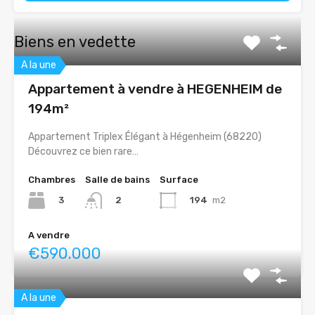
Biens en vedette
A la une
Appartement à vendre à HEGENHEIM de
194m²
Appartement Triplex Élégant à Hégenheim (68220)
Découvrez ce bien rare…
Chambres
Salle de bains
Surface
3
194
m2
2
A vendre
€590.000
A la une