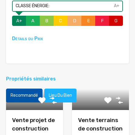
CLASSE ÉNERGIE:
A+
A+
A
B
C
D
E
F
G
Détails du Prix
Propriétés similaires
Recommandé
Lieu Du Bien
Vente projet de
Vente terrains
construction
de construction