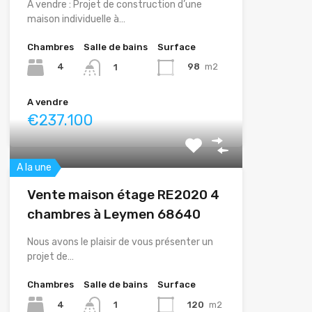
À vendre : Projet de construction d’une
maison individuelle à…
Chambres
Salle de bains
Surface
4
98
m2
1
A vendre
€237.100
A la une
Vente maison étage RE2020 4
chambres à Leymen 68640
Nous avons le plaisir de vous présenter un
projet de…
Chambres
Salle de bains
Surface
4
120
m2
1