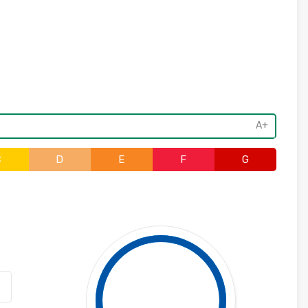
A+
C
D
E
F
G