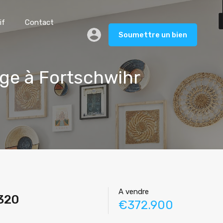
if
Contact
Soumettre un bien
ge à Fortschwihr
A vendre
320
€372.900