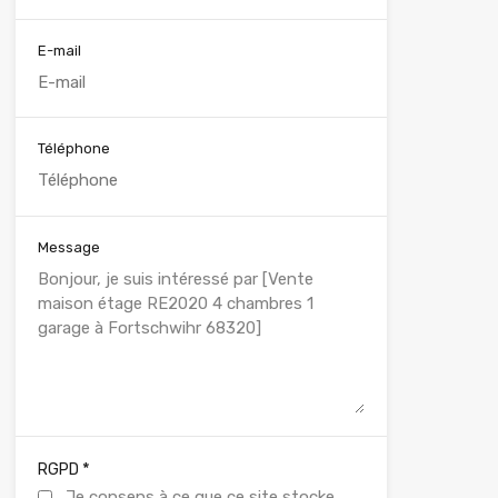
E-mail
Téléphone
Message
*
RGPD
Je consens à ce que ce site stocke