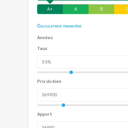
A+
A
B
Calculatrice financière
Années
Taux
Prix du bien
Apport