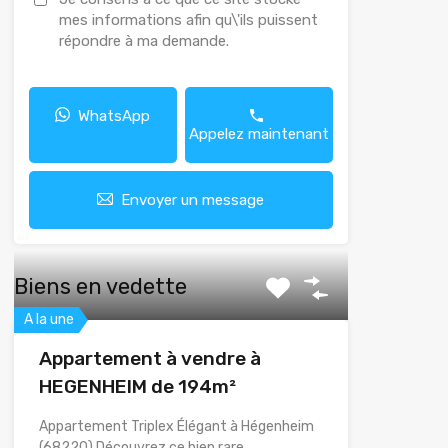
mes informations afin qu\'ils puissent
répondre à ma demande.
WhatsApp
Appelez maintenant
Envoyer un message
Biens en vedette
A la une
Appartement à vendre à
HEGENHEIM de 194m²
Appartement Triplex Élégant à Hégenheim
(68220) Découvrez ce bien rare…