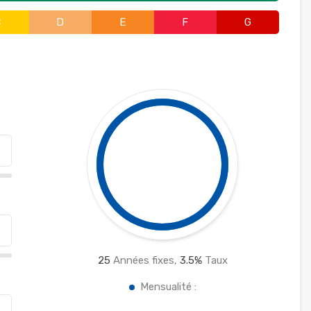
C
D
E
F
G
25
Années fixes,
3.5
%
Taux
Mensualité :