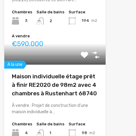
Chambres
Salle de bains
Surface
3
194
m2
2
A vendre
€590.000
A la une
Maison individuelle étage prêt
à finir RE2020 de 98m2 avec 4
chambres à Rustenhart 68740
À vendre : Projet de construction d’une
maison individuelle à…
Chambres
Salle de bains
Surface
4
98
m2
1