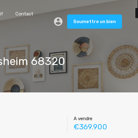
if
Contact
Soumettre un bien
bsheim 68320
A vendre
€369.900