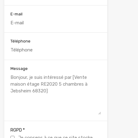
E-mail
Téléphone
Message
*
RGPD
Je consens à ce que ce site stocke