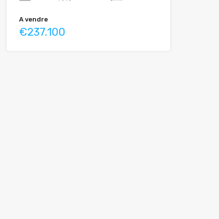
A vendre
€237.100