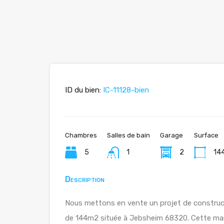
ID du bien:
IC-11128-bien
Chambres
Salles de bain
Garage
Surface
5
1
2
14
Description
Nous mettons en vente un projet de constructi
de 144m2 située à Jebsheim 68320. Cette mai