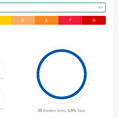
A+
C
D
E
F
G
25
Années fixes,
3.5
%
Taux