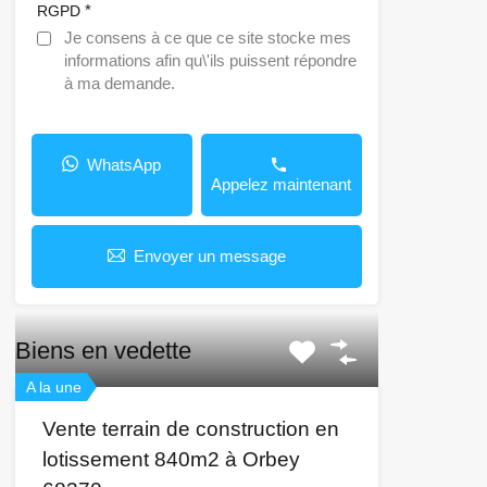
*
RGPD
Je consens à ce que ce site stocke mes
informations afin qu\'ils puissent répondre
à ma demande.
WhatsApp
Appelez maintenant
Envoyer un message
Biens en vedette
A la une
Vente terrain de construction en
lotissement 840m2 à Orbey