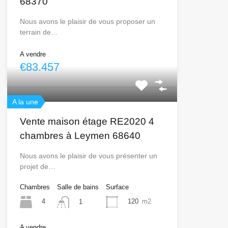
68370
Nous avons le plaisir de vous proposer un
terrain de…
A vendre
€83.457
A la une
Vente maison étage RE2020 4
chambres à Leymen 68640
Nous avons le plaisir de vous présenter un
projet de…
Chambres
Salle de bains
Surface
4
120
m2
1
A vendre