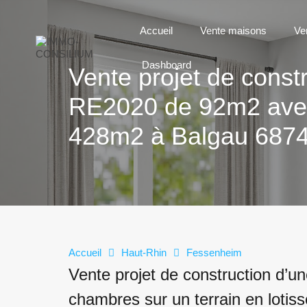
Accueil
Vente maisons
Ve
Dashboard
Vente projet de constr
RE2020 de 92m2 avec 
428m2 à Balgau 687
Accueil
Haut-Rhin
Fessenheim
Vente projet de construction d’u
chambres sur un terrain en loti