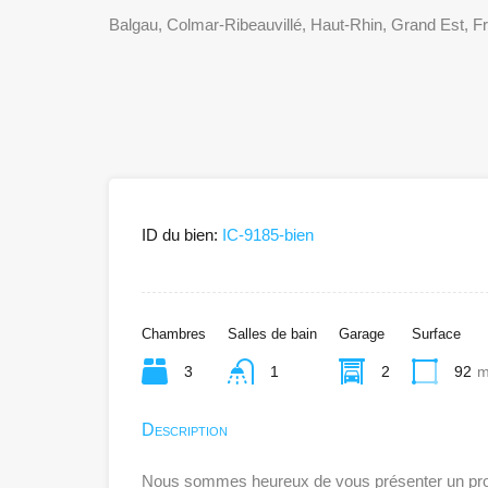
Balgau, Colmar-Ribeauvillé, Haut-Rhin, Grand Est, F
ID du bien:
IC-9185-bien
Chambres
Salles de bain
Garage
Surface
3
1
2
92
m
Description
Nous sommes heureux de vous présenter un projet