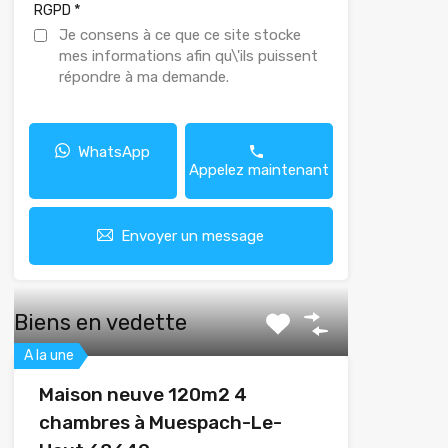
*
RGPD
Je consens à ce que ce site stocke
mes informations afin qu\'ils puissent
répondre à ma demande.
WhatsApp
Appelez maintenant
Envoyer un message
Biens en vedette
A la une
Maison neuve 120m2 4
chambres à Muespach-Le-