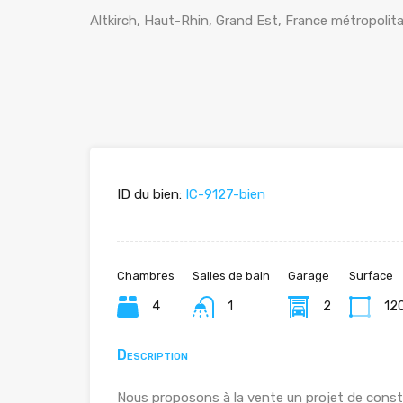
Altkirch, Haut-Rhin, Grand Est, France métropolit
ID du bien:
IC-9127-bien
Chambres
Salles de bain
Garage
Surface
4
1
2
12
Description
Nous proposons à la vente un projet de constru