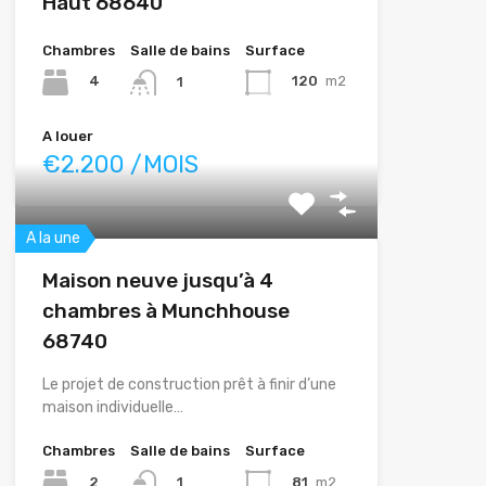
Haut 68640
Chambres
Salle de bains
Surface
4
120
m2
1
A louer
€2.200 /MOIS
A la une
Maison neuve jusqu’à 4
chambres à Munchhouse
68740
Le projet de construction prêt à finir d’une
maison individuelle…
Chambres
Salle de bains
Surface
2
81
m2
1