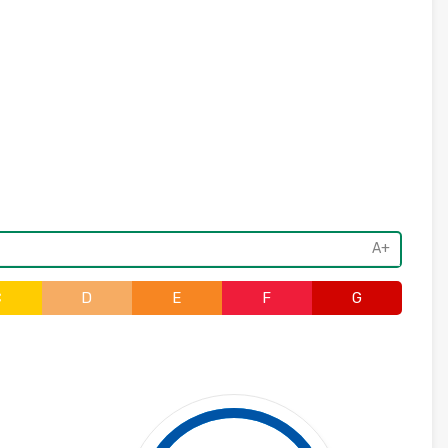
A+
C
D
E
F
G