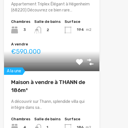
Appartement Triplex Élégant à Hégenheim
(68220) Découvrez ce bien rare…
Chambres
Salle de bains
Surface
3
194
m2
2
A vendre
€590.000
A la une
Maison à vendre à THANN de
186m²
A découvrir sur Thann, splendide villa qui
intègre dans sa…
Chambres
Salle de bains
Surface
4
186
m2
1