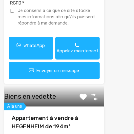
*
RGPD
Je consens à ce que ce site stocke
mes informations afin qu\'ils puissent
répondre à ma demande.
WhatsApp
Appelez maintenant
Envoyer un message
Biens en vedette
A la une
Appartement à vendre à
HEGENHEIM de 194m²