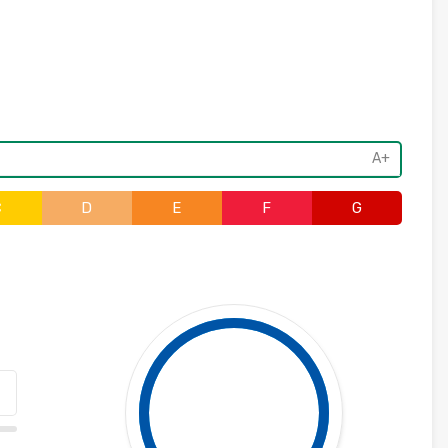
A+
C
D
E
F
G