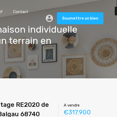
if
Contact
Soumettre un bien
maison individuelle
 terrain en
 étage RE2020 de
A vendre
€317.900
 Balgau 68740