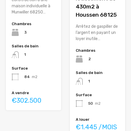
430m2 à
maison individuelle à
Munwiller 68250…
Houssen 68125
Chambres
Arrêtez de gaspiller de
3
l’argent en payant un
loyer inutile…
Salles de bain
Chambres
1
2
Surface
Salles de bain
84
m2
1
A vendre
Surface
€302.500
50
m2
A louer
€1.445 /MOIS