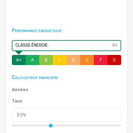
Performance énergétique
CLASSE ÉNERGIE:
A+
A+
A
B
C
D
E
F
G
Calculatrice financière
Années
Taux