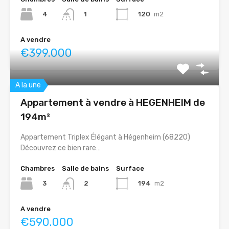
4
120
m2
1
A vendre
€399.000
A la une
Appartement à vendre à HEGENHEIM de
194m²
Appartement Triplex Élégant à Hégenheim (68220)
Découvrez ce bien rare…
Chambres
Salle de bains
Surface
3
194
m2
2
A vendre
€590.000