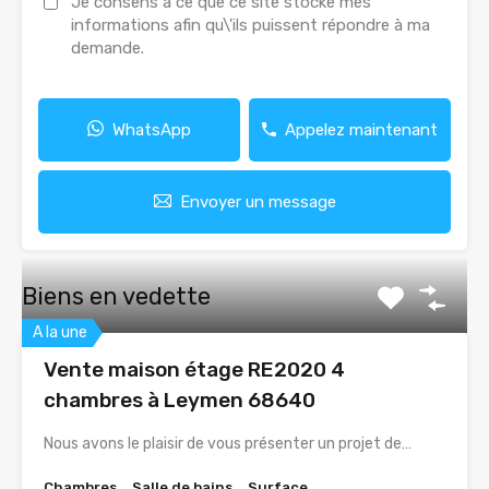
Je consens à ce que ce site stocke mes
informations afin qu\'ils puissent répondre à ma
demande.
WhatsApp
Appelez maintenant
Envoyer un message
Biens en vedette
A la une
Vente maison étage RE2020 4
chambres à Leymen 68640
Nous avons le plaisir de vous présenter un projet de…
Chambres
Salle de bains
Surface