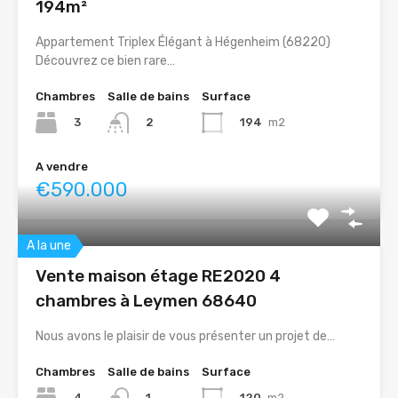
194m²
Appartement Triplex Élégant à Hégenheim (68220)
Découvrez ce bien rare…
Chambres
Salle de bains
Surface
3
194
m2
2
A vendre
€590.000
A la une
Vente maison étage RE2020 4
chambres à Leymen 68640
Nous avons le plaisir de vous présenter un projet de…
Chambres
Salle de bains
Surface
4
120
m2
1