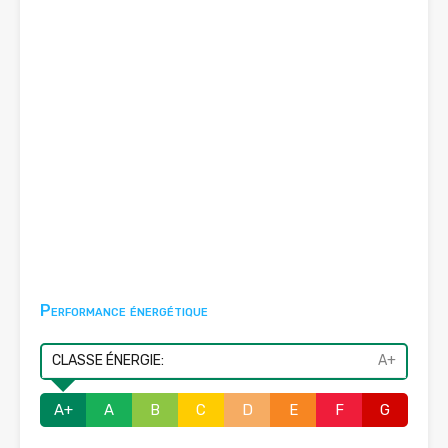
Performance énergétique
CLASSE ÉNERGIE:
A+
A+
A
B
C
D
E
F
G