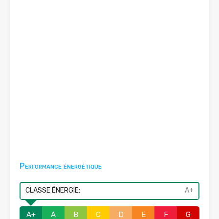
Performance énergétique
CLASSE ÉNERGIE:
A+
A+
A
B
C
D
E
F
G