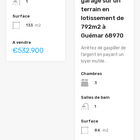
garage sur un
1
terrain en
Surface
lotissement de
133
m2
792m2 à
Guémar 68970
A vendre
Arrêtez de gaspiller de
€532.900
l’argent en payant un
loyer inutile…
Chambres
3
Salles de bain
1
Surface
84
m2