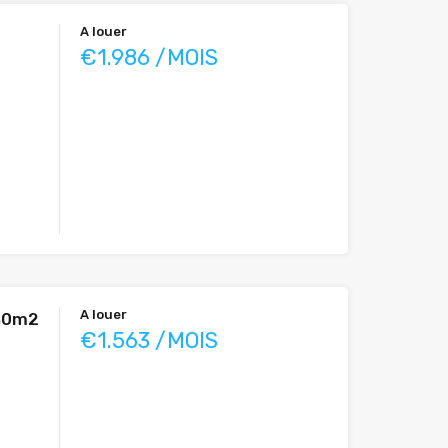
A louer
€1.986 /MOIS
A louer
 80m2
€1.563 /MOIS