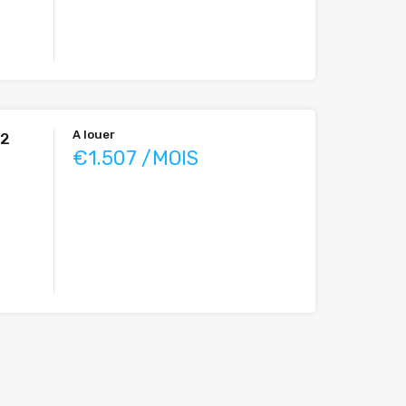
A louer
m2
€1.507 /MOIS