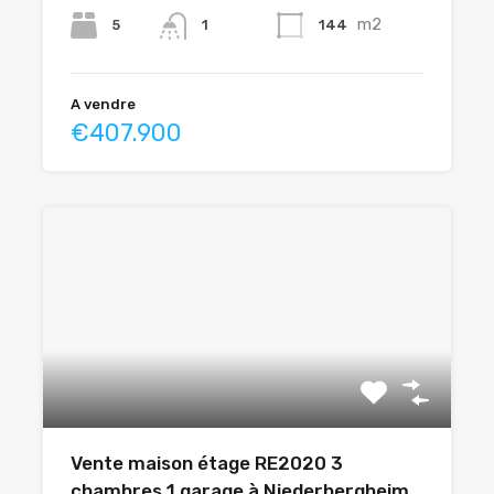
m2
5
144
1
A vendre
€407.900
Vente maison étage RE2020 3
chambres 1 garage à Niederhergheim