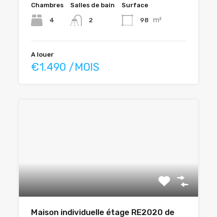
Chambres
Salles de bain
Surface
m²
4
98
2
A louer
€1.490 /MOIS
Maison individuelle étage RE2020 de