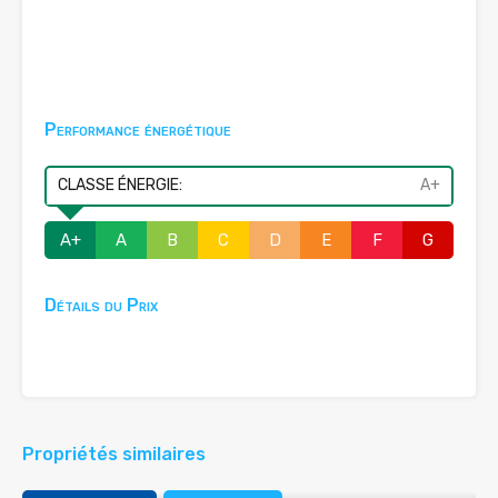
Performance énergétique
CLASSE ÉNERGIE:
A+
A+
A
B
C
D
E
F
G
Détails du Prix
Propriétés similaires