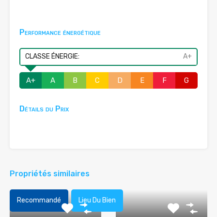
Performance énergétique
CLASSE ÉNERGIE:
A+
A+
A
B
C
D
E
F
G
Détails du Prix
Propriétés similaires
Recommandé
Lieu Du Bien