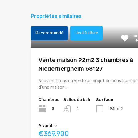
Propriétés similaires
Recommandé
Lieu Du Bien
Vente maison 92m2 3 chambres à
Niederhergheim 68127
Nous mettons en vente un projet de construction
d’une maison…
Chambres
Salles de bain
Surface
3
92
m2
1
A vendre
€369.900