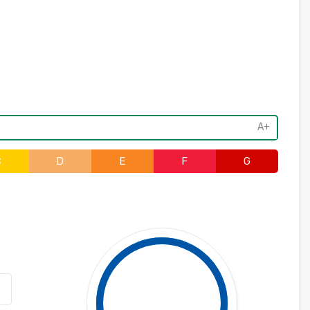
A+
C
D
E
F
G