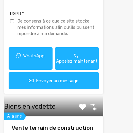
*
RGPD
Je consens à ce que ce site stocke
mes informations afin qu\'ils puissent
répondre à ma demande.
WhatsApp
Appelez maintenant
Envoyer un message
Biens en vedette
A la une
Vente terrain de construction