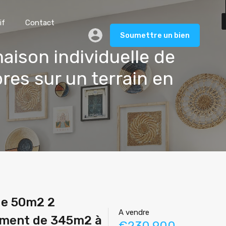
if
Contact
Soumettre un bien
maison individuelle de
es sur un terrain en
 de 50m2 2
A vendre
sement de 345m2 à