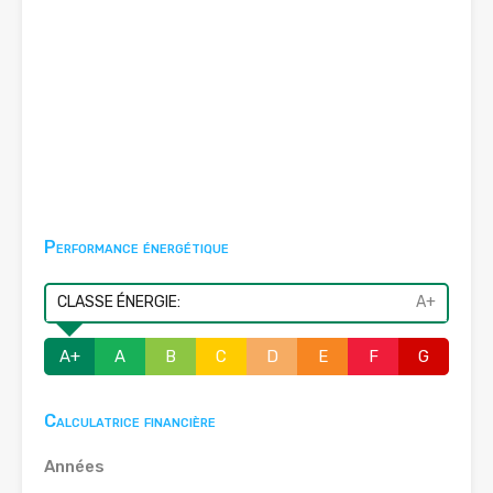
Performance énergétique
CLASSE ÉNERGIE:
A+
A+
A
B
C
D
E
F
G
Calculatrice financière
Années