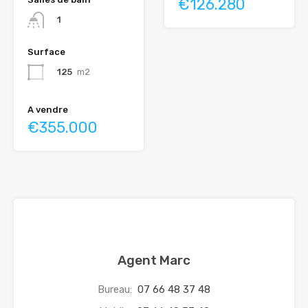
€126.280
1
Surface
125
m2
A vendre
€355.000
Agent Marc
Bureau:
07 66 48 37 48