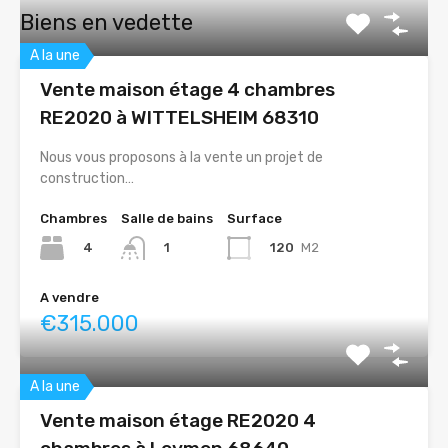
Biens en vedette
A la une
Vente maison étage 4 chambres
RE2020 à WITTELSHEIM 68310
Nous vous proposons à la vente un projet de
construction…
Chambres
Salle de bains
Surface
4
120
M2
1
A vendre
€315.000
A la une
Vente maison étage RE2020 4