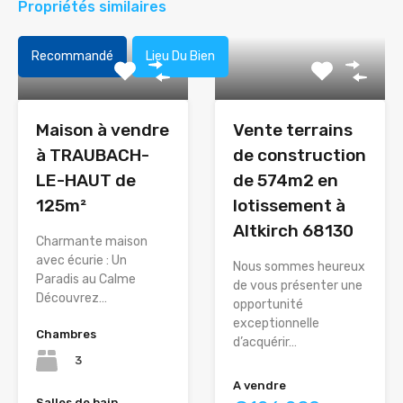
Propriétés similaires
Recommandé
Lieu Du Bien
Maison à vendre
Vente terrains
à TRAUBACH-
de construction
LE-HAUT de
de 574m2 en
125m²
lotissement à
Altkirch 68130
Charmante maison
avec écurie : Un
Nous sommes heureux
Paradis au Calme
de vous présenter une
Découvrez…
opportunité
exceptionnelle
Chambres
d’acquérir…
3
A vendre
Salles de bain