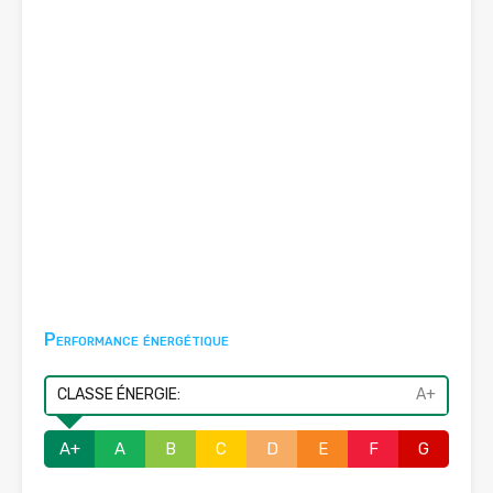
Performance énergétique
CLASSE ÉNERGIE:
A+
A+
A
B
C
D
E
F
G